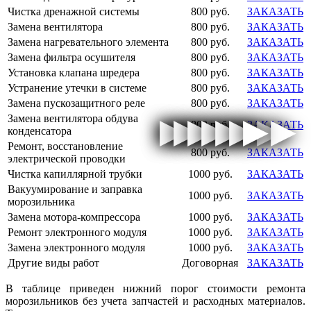
Чистка дренажной системы
800 руб.
ЗАКАЗАТЬ
Замена вентилятора
800 руб.
ЗАКАЗАТЬ
Замена нагревательного элемента
800 руб.
ЗАКАЗАТЬ
Замена фильтра осушителя
800 руб.
ЗАКАЗАТЬ
Установка клапана шредера
800 руб.
ЗАКАЗАТЬ
Устранение утечки в системе
800 руб.
ЗАКАЗАТЬ
Замена пускозащитного реле
800 руб.
ЗАКАЗАТЬ
Замена вентилятора обдува
▶
▶
▶
▶
▶
▶
▶
▶
▶
▶
▶
▶
▶
▶
▶
▶
800 руб.
ЗАКАЗАТЬ
конденсатора
Ремонт, восстановление
800 руб.
ЗАКАЗАТЬ
электрической проводки
Чистка капиллярной трубки
1000 руб.
ЗАКАЗАТЬ
Вакуумирование и заправка
1000 руб.
ЗАКАЗАТЬ
морозильника
Замена мотора-компрессора
1000 руб.
ЗАКАЗАТЬ
Ремонт электронного модуля
1000 руб.
ЗАКАЗАТЬ
Замена электронного модуля
1000 руб.
ЗАКАЗАТЬ
Другие виды работ
Договорная
ЗАКАЗАТЬ
В таблице приведен нижний порог стоимости ремонта
морозильников без учета запчастей и расходных материалов.