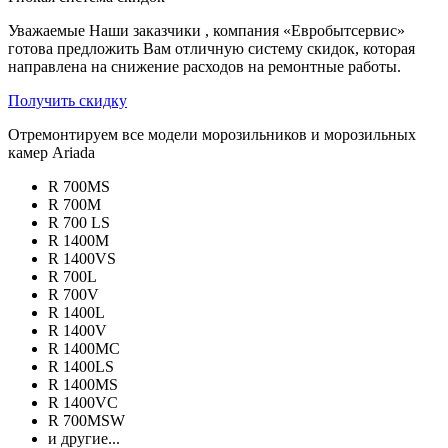
Уважаемые Наши заказчики , компания «Евробытсервис»
готова предложить Вам отличную систему скидок, которая
направлена на снижение расходов на ремонтные работы.
Получить скидку
Отремонтируем все модели морозильников и морозильных
камер Ariada
R 700MS
R 700M
R 700 LS
R 1400M
R 1400VS
R 700L
R 700V
R 1400L
R 1400V
R 1400MC
R 1400LS
R 1400MS
R 1400VC
R 700MSW
и другие...