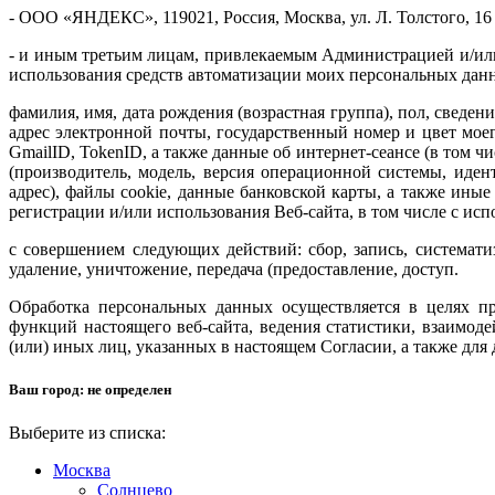
- ООО «ЯНДЕКС», 119021, Россия, Москва, ул. Л. Толстого, 16
- и иным третьим лицам, привлекаемым Администрацией и/или
использования средств автоматизации моих персональных дан
фамилия, имя, дата рождения (возрастная группа), пол, сведен
адрес электронной почты, государственный номер и цвет мое
GmailID, TokenID, а также данные об интернет-сеансе (в том ч
(производитель, модель, версия операционной системы, иден
адрес), файлы cookie, данные банковской карты, а также и
регистрации и/или использования Веб-сайта, в том числе с ис
с совершением следующих действий: сбор, запись, систематиз
удаление, уничтожение, передача (предоставление, доступ.
Обработка персональных данных осуществляется в целях пр
функций настоящего веб-сайта, ведения статистики, взаимод
(или) иных лиц, указанных в настоящем Согласии, а также д
Ваш город:
не определен
Выберите из списка:
Москва
Солнцево