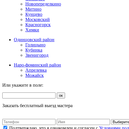
Новопеределкино
Митино
Кунцево
Московский
Красногорск
Химки
Одинцовский район
Голицыно
Кубинка
Звенигород
Наро-фоминский район
Апрелевка
Можайск
Или укажите в поле:
ок
Заказать бесплатный выезд мастера
Подтверждаю, что я ознакомлен и согласен с
Условиями по