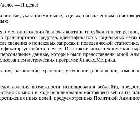
 (далее — Яндекс)
 лицами, указанными выше, в целях, обозначенным в настоящем
ных:
ия о местоположении (включая континент, субконтинент, регион,
го транспортного средства, идентификатор в социальных сетях
исле сведения о поисковых запросах и поведенческой статистике
тификатор устройств, device ID, а также иные технические па
ные персональные данные, которые были предоставлены мной Ад
пользованием метрических программ: Яндекс.Метрика,
ация, накопление, хранение, уточнение (обновление, изменени
едоставления возможности использования веб-сайта, предос
ействия со мной в ходе использования настоящего веб-сайта и/
ля достижения иных целей, предусмотренных Политикой Админи