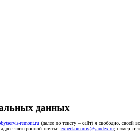
нальных данных
bytservis-remont.ru
(далее по тексту – сайт) я свободно, своей
адрес электронной почты:
expert-omarov@yandex.ru
; номер те